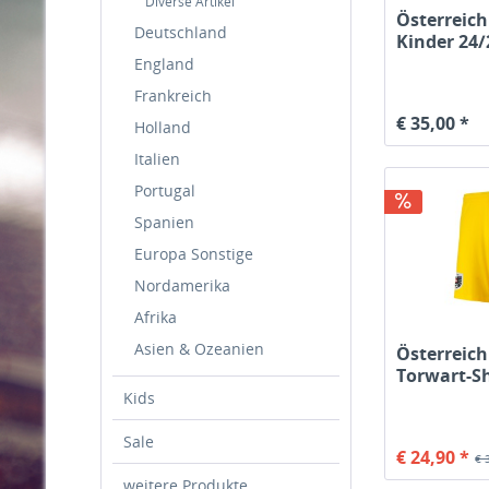
Diverse Artikel
Österreich
Deutschland
Kinder 24/
England
Frankreich
€ 35,00 *
Holland
Italien
Portugal
Spanien
Europa Sonstige
Nordamerika
Afrika
Asien & Ozeanien
Österreich
Torwart-Sh
Kids
Sale
€ 24,90 *
€ 
weitere Produkte