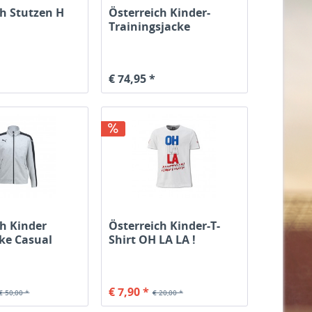
ch Stutzen H
Österreich Kinder-
Trainingsjacke
schwarz/weiss
€ 74,95 *
ch Kinder
Österreich Kinder-T-
ke Casual
Shirt OH LA LA !
chwarz
€ 7,90 *
€ 50,00 *
€ 20,00 *