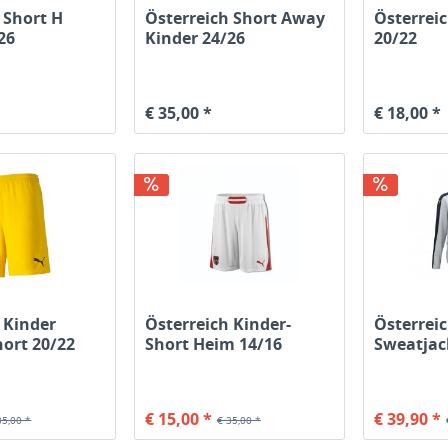
 Short H
Österreich Short Away
Österrei
26
Kinder 24/26
20/22
€ 35,00 *
€ 18,00 *
 Kinder
Österreich Kinder-
Österrei
ort 20/22
Short Heim 14/16
Sweatjac
grau / s
€ 15,00 *
€ 39,90 *
35,00 *
€ 35,00 *