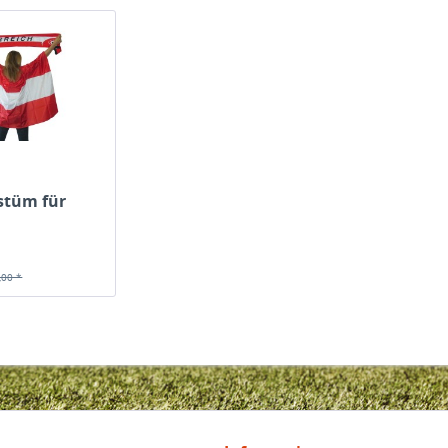
stüm für
,00 *