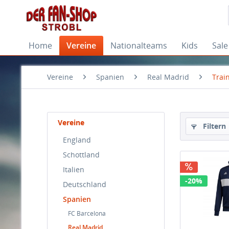
Home
Vereine
Nationalteams
Kids
Sale
Vereine
Spanien
Real Madrid
Train
Vereine
Filtern
England
Schottland
Italien
-20%
Deutschland
Spanien
FC Barcelona
Real Madrid