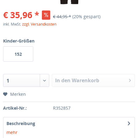
€ 35,96 *
€ 44,95 *
(20% gespart)
inkl. MwSt.
zzgl. Versandkosten
Kinder-Größen
152
In den Warenkorb
1
Merken
Artikel-Nr.:
R352857
Beschreibung
mehr