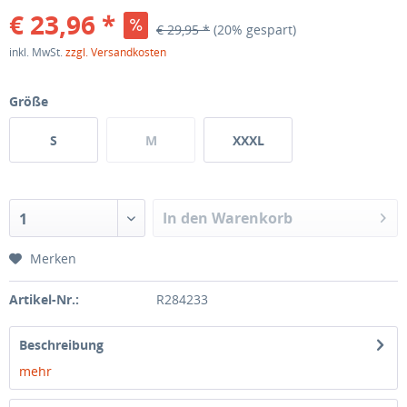
€ 23,96 *
€ 29,95 *
(20% gespart)
inkl. MwSt.
zzgl. Versandkosten
Größe
S
M
XXXL
In den Warenkorb
1
Merken
Artikel-Nr.:
R284233
Beschreibung
mehr