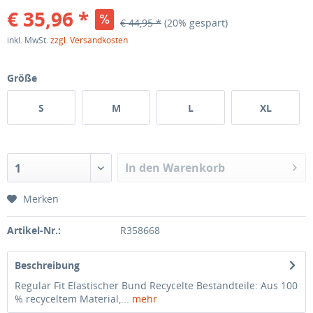
€ 35,96 *
€ 44,95 *
(20% gespart)
inkl. MwSt.
zzgl. Versandkosten
Größe
S
M
L
XL
In den Warenkorb
1
Merken
Artikel-Nr.:
R358668
Beschreibung
Regular Fit Elastischer Bund Recycelte Bestandteile: Aus 100
% recyceltem Material,...
mehr